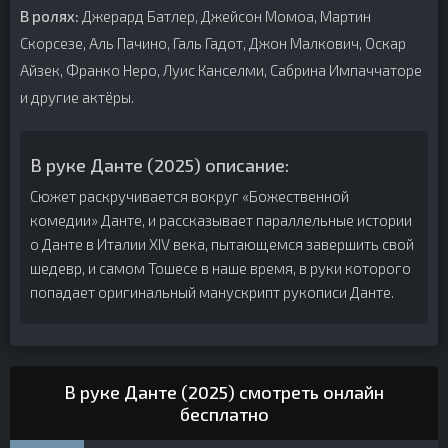
В ролях:
Джерард Батлер, Джейсон Момоа, Мартин
Скорсезе, Аль Пачино, Галь Гадот, Джон Малкович, Оскар
Айзек, Франко Неро, Луис Канселми, Сабрина Импаччаторе
и другие актёры.
В руке Данте (2025) описание:
Сюжет раскручивается вокруг «Божественной
комедии» Данте, и рассказывает параллельные истории
о Данте в Италии XIV века, пытающемся завершить свой
шедевр, и самом Тошесе в наше время, в руки которого
попадает оригинальный манускрипт рукописи Данте.
В руке Данте (2025) смотреть онлайн
бесплатно