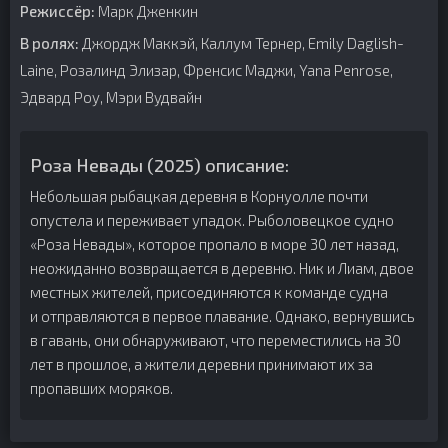
Режиссёр:
Марк Дженкин
В ролях:
Джордж Маккэй, Каллум Тернер, Emily Daglish-
Laine, Розалинд Элизар, Френсис Маджи, Yana Penrose,
Эдвард Роу, Мэри Вудвайн
Роза Невады (2025) описание:
Небольшая рыбацкая деревня в Корнуолле почти
опустела и переживает упадок. Рыболовецкое судно
«Роза Невады», которое пропало в море 30 лет назад,
неожиданно возвращается в деревню. Ник и Лиам, двое
местных жителей, присоединяются к команде судна
и отправляются в первое плавание. Однако, вернувшись
в гавань, они обнаруживают, что переместились на 30
лет в прошлое, а жители деревни принимают их за
пропавших моряков.