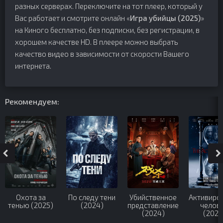
разных серверах. Переключите на тот плеер, который у
Вас работает и смотрите онлайн «
Игра убийцы (2025)
»
на Киного бесплатно, без подписки, без регистрации, в
хорошем качестве HD. В плеере можно выбрать
качество видео в зависимости от скорости Вашего
интернета.
Рекомендуем:
Охота за
По следу тени
Убийственное
Активиро
тенью (2025)
(2024)
представление
челов
(2024)
(2023