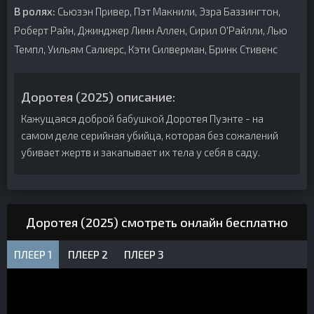
В ролях:
Сьюзэн Привер, Пэт Макнили, Эзра Баззингтон,
Роберт Райн, Джинджер Линн Аллен, Сирил О'Райлли, Лью
Темпл, Уильям Салиерс, Кэти Силверман, Бринк Стивенс
Доротея (2025) описание:
Кажущаяся доброй бабушкой Доротея Пуэнте - на
самом деле серийная убийца, которая без сожалений
убивает жертв и закапывает их тела у себя в саду.
Доротея (2025) смотреть онлайн бесплатно
ПЛЕЕР 1
ПЛЕЕР 2
ПЛЕЕР 3