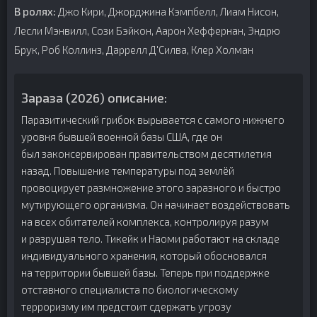
В ролях:
Джо Кири, Джорджина Кэмпбелл, Лиам Нисон,
Лесли Мэнвилл, Сози Бэйкон, Аарон Хеффернан, Эндрю
Брук, Роб Коллинз, Даррелл Д'Силва, Клер Холман
Зараза (2026) описание:
Паразитический грибок вырывается с самого нижнего
уровня бывшей военной базы США, где он
был законсервирован правительством десятилетия
назад. Повышение температуры под землёй
провоцирует размножение этого заразного и быстро
мутирующего организма. Он начинает воздействовать
на всех обитателей комплекса, контролируя разум
и разрушая тело. Тикейк и Наоми работают на складе
индивидуального хранения, который обосновался
на территории бывшей базы. Теперь при поддержке
отставного специалиста по биологическому
терроризму им предстоит сдержать угрозу