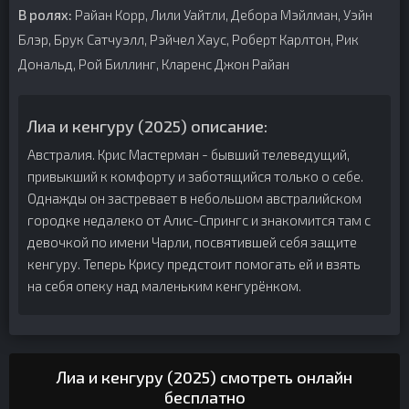
В ролях:
Райан Корр, Лили Уайтли, Дебора Мэйлман, Уэйн
Блэр, Брук Сатчуэлл, Рэйчел Хаус, Роберт Карлтон, Рик
Дональд, Рой Биллинг, Кларенс Джон Райан
Лиа и кенгуру (2025) описание:
Австралия. Крис Мастерман - бывший телеведущий,
привыкший к комфорту и заботящийся только о себе.
Однажды он застревает в небольшом австралийском
городке недалеко от Алис-Спрингс и знакомится там с
девочкой по имени Чарли, посвятившей себя защите
кенгуру. Теперь Крису предстоит помогать ей и взять
на себя опеку над маленьким кенгурёнком.
Лиа и кенгуру (2025) смотреть онлайн
бесплатно