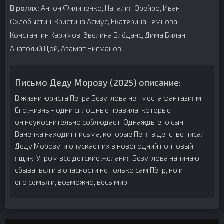
В ролях:
Антон Филипенко, Наталия Орейро, Иван
Охлобыстин, Кристина Асмус, Екатерина Темнова,
Константин Каримов, Эвелина Блёданс, Дима Билан,
Анатолий Цой, Азамат Нигманов
Письмо Деду Морозу (2025) описание:
В жизни юриста Петра Безуглова нет места фантазиям.
Его жизнь - одни сплошные правила, которые
он неукоснительно соблюдает. Однажды его сын
Ванечка находит письма, которые Петя в детстве писал
Деду Морозу, и опускает их в новогодний почтовый
ящик. Утром все детские желания Безуглова начинают
сбываться и в опасности не только сам Пётр, но и
его семья и, возможно, весь мир.