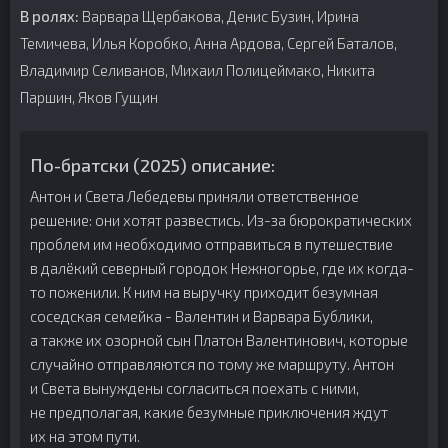
В ролях:
Варвара Щербакова, Денис Бузин, Ирина
Темичева, Илья Коробко, Анна Ардова, Сергей Баталов,
Владимир Селиванов, Михаил Полицеймако, Никита
Паршин, Яков Гущин
По-братски (2025) описание:
Антон и Света Лебедевы приняли ответственное
решение: они хотят развестись. Из-за бюрократических
проблем им необходимо отправиться в путешествие
в далёкий северный городок Нежногорье, где их когда-
то поженили. К ним на выручку приходит безумная
соседская семейка - Валентин и Варвара Бублики,
а также их озорной сын Платон Валентинович, которые
случайно отправляются по тому же маршруту. Антон
и Света вынуждены согласиться поехать с ними,
не предполагая, какие безумные приключения ждут
их на этом пути.