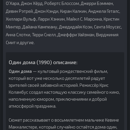
О’Хара, Джон Хёрд, Робертс Блоссом, Джерри Бэммен,
Девин Рэтрей, Джон Кэнди, Киран Калкин, Анджела Геталс,
Хиллари Вульф, Ларри Хэнкин, Майкл С. Маронна, Кристин
Минтер, Дайана Кампеану, Джедидайя Коэн, Сента Моусес,
Анна Слотки, Терри Снелл, Джеффри Уайзман, Вирджиния
Смит и другие.
Один дома (1990) описание:
Один дома
— культовый рождественский фильм,
который вот уже несколько десятилетий радует
зрителей своей забавной историей. Режиссёр Крис
Коламбус создал настоящую классику семейного кино,
наполненную юмором, приключениями и доброй
атмосферой праздника.
Сюжет рассказывает о восьмилетнем мальчике Кевине
Маккалистере, который случайно остаётся дома один,