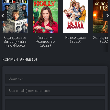
Один дома 2:
Устроим
Не все дома
Холодная
Затерянный в
Рождество
(2020)
(2022
Нью-Йорке
(2022)
(1992)
КОММЕНТАРИЕВ (0)