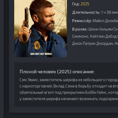
Год:
2025
Длительность:
1 ч 38 ми
Режиссёр:
Майкл Дилибе
В ролях:
Шонн Уильям Ско
Симмонс, Кэйтлин Даблдэй
Джон Патрик Джордан, А
Плохой человек (2025) описание:
Сэм Эванс, заместитель шерифа из небольшого города
с наркоторговлей. Вклад Сэма в борьбу отходит на вт
обаятельный агент под прикрытием Бобби Гейнс, кот
у заместителя шерифа начинают возникать подозрени