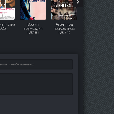
нт под
Казанова
Токсичный
Виртуоз (2021)
рытием
(2020-2026)
город (2025)
024)