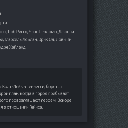
н
рти
тт, Роб Риггл, Чэнс Пердомо, Джонни
, Марсель ЛеБлан, Эрик Од, Лови Пи,
ндре Хайланд
 Колт-Лейк в Теннесси, борется
орой план, когда в город прибывает
орого провозглашают героем. Вскоре
я в отношении Гейнса.