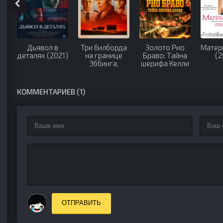
да
Золото Рио
Материалистка
Время
Аге
Браво: Тайна
(2025)
возмездия
прик
шерифа Келли
(2018)
(2
(2025)
КОММЕНТАРИЕВ (1)
ОТПРАВИТЬ