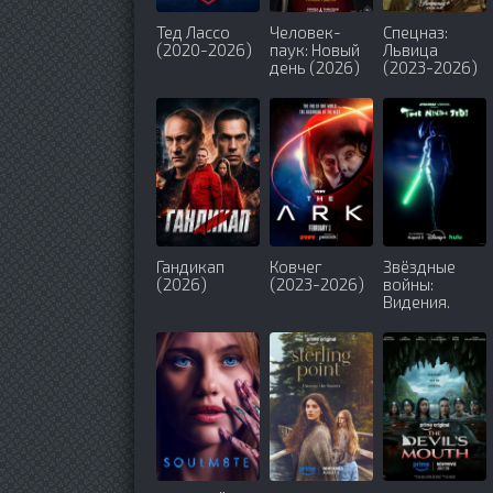
Тед Лассо
Человек-
Спецназ:
(2020-2026)
паук: Новый
Львица
день (2026)
(2023-2026)
Гандикап
Ковчег
Звёздные
(2026)
(2023-2026)
войны:
Видения.
Девятый
джедай
(2026)