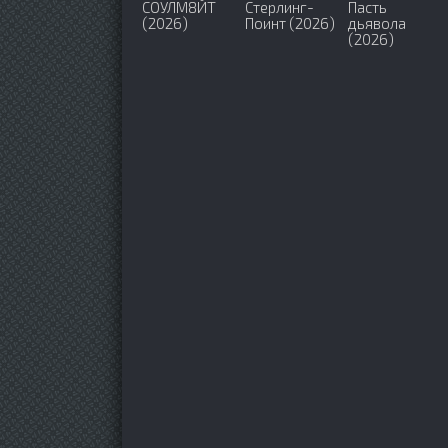
СОУЛМ8ЙТ
Стерлинг-
Пасть
(2026)
Поинт (2026)
дьявола
(2026)
Дьявол в
Три билбор
деталях (2021)
на границе
Эббинга,
Миссури
(2017)