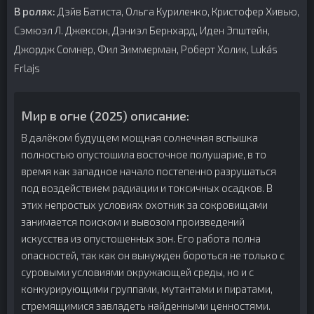
В ролях:
Дэйв Батиста, Ольга Куриленко, Кристофер Хивью,
Сэмюэл Л. Джексон, Дэниэл Бернхард, Иден Эпштейн,
Джордж Сомнер, Фил Зиммерман, Роберт Холик, Lukás
Frlajs
Мир в огне (2025) описание:
В далёком будущем мощная солнечная вспышка
полностью опустошила восточное полушарие, в то
время как западное начало постепенно разрушаться
под воздействием радиации и токсичных осадков. В
этих непростых условиях охотник за сокровищами
занимается поиском и вывозом произведений
искусства из опустошенных зон. Его работа полна
опасностей, так как он вынужден бороться не только с
суровыми условиями окружающей среды, но и с
конкурирующими группами, мутантами и пиратами,
стремящимися завладеть найденными ценностями.