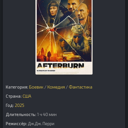
Категория:
Боевик
/
Комедия
/
Фантастика
Страна:
США
Год:
2025
Длительность:
1 ч 40 мин
Режиссёр:
Дж.Дж. Перри