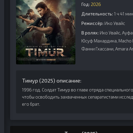
Год:
2026
Длительность:
1 ч 41 ми
Режиссёр:
Ико Увайс
В ролях:
Ико Увайс, Ауфа 
Юсуф Махардика, Macho H
Фанни Гхассани, Amara An
Тимур (2025) описание:
1996 год. Солдат Тимур во главе отряда специального
чтобы освободить захваченных сепаратистами исслед
его брат.