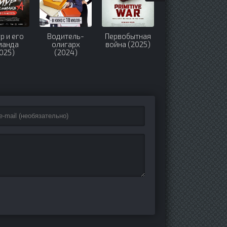
р и его
Водитель-
Первобытная
Super курьер
манда
олигарх
война (2025)
(2025)
025)
(2024)