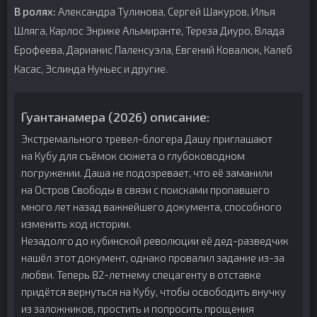
В ролях:
Александра Тулинова, Сергей Шакуров, Илья
Шляга, Карлос Энрике Альмиранте, Тереза Диуро, Влада
Ерофеева, Дарианис Паленсуэла, Евгений Ковалюк, Калеб
Касас, Эслинда Нуньес и другие.
Гуантанамера (2026) описание:
Экстремального тревел-блогера Дашу приглашают
на Кубу для съёмок сюжета о глубоководном
погружении. Даша не подозревает, что её заманили
на Остров Свободы в связи с поисками пропавшего
много лет назад важнейшего документа, способного
изменить ход истории.
Незадолго до кубинской революции её дед-разведчик
нашёл этот документ, однако провалил задание из-за
любви. Теперь 82-летнему спецагенту в отставке
придётся вернуться на Кубу, чтобы освободить внучку
из заложников, простить и попросить прощения