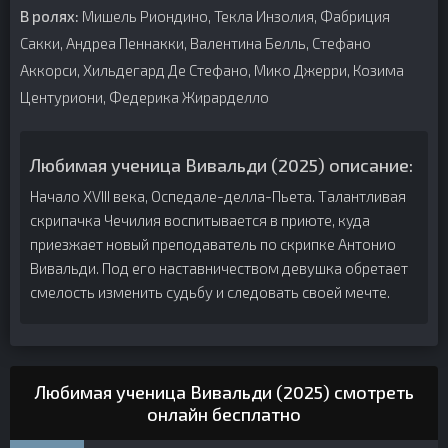
В ролях:
Мишель Риондино, Текла Инзолия, Фабриция
Сакки, Андреа Пеннакки, Валентина Белль, Стефано
Аккорси, Хильдегард Де Стефано, Мико Джерри, Козима
Центуриони, Федерика Жирарделло
Любимая ученица Вивальди (2025) описание:
Начало XVIII века, Оспедале-делла-Пьета. Талантливая
скрипачка Чечилия воспитывается в приюте, куда
приезжает новый преподаватель по скрипке Антонио
Вивальди. Под его наставничеством девушка обретает
смелость изменить судьбу и следовать своей мечте.
Любимая ученица Вивальди (2025) смотреть
онлайн бесплатно