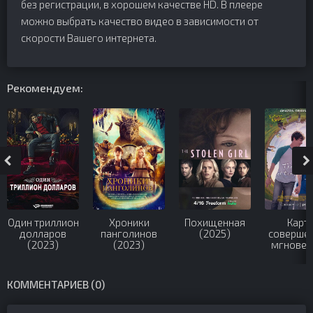
без регистрации, в хорошем качестве HD. В плеере
можно выбрать качество видео в зависимости от
скорости Вашего интернета.
Рекомендуем:
Один триллион
Хроники
Похищенная
Карт
долларов
панголинов
(2025)
соверше
(2023)
(2023)
мгновен
Карт
прекрас
малень
КОММЕНТАРИЕВ (0)
вещей (2