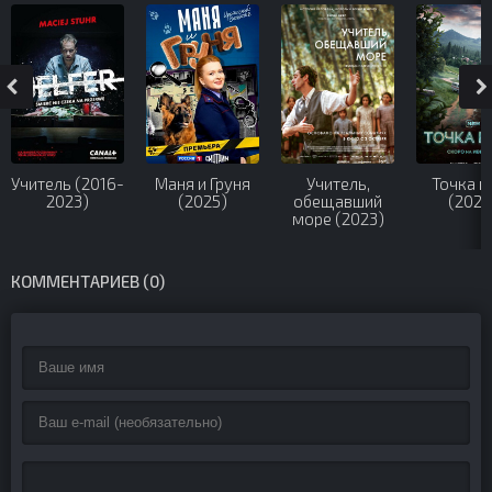
Учитель (2016-
Маня и Груня
Учитель,
Точка н
2023)
(2025)
обещавший
(2024
море (2023)
КОММЕНТАРИЕВ (0)