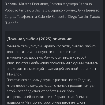
В ролях:
Микеле Риондино, Романа Маджора Вергано,
Роберто Читран, Giulio Feltri, Серджо Романо, Анна Беллато,
Сандра Тоффолатти, Gabriele Benedetti, Diego Nardini, Паоло
Пьеробон
Долина улыбок (2025) описание:
Учитель физкультуры Серджо Россетти, пытаясь забыть
прошлое и начать новую жизнь, переезжает
в маленькую деревню Ремис, обитатели которой
оказываются необычайно спокойными людьми. Учитель
знакомится с молодой владелицей местной гостиницы
Микелой.
Заметив его печаль, девушка рассказывает Серджо,
что в деревне каждую неделю ночью проходит ритуал.
Чтобы освободиться от собственной боли
и переживаний, все жители собираются и обнимают
подростка Маттео, которого называют ангелом