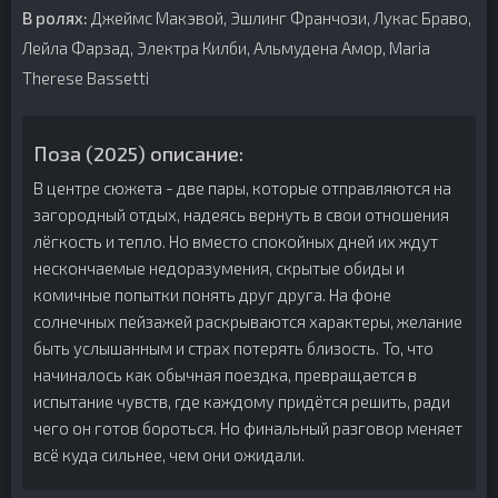
В ролях:
Джеймс Макэвой, Эшлинг Франчози, Лукас Браво,
Лейла Фарзад, Электра Килби, Альмудена Амор, Maria
Therese Bassetti
Поза (2025) описание:
В центре сюжета - две пары, которые отправляются на
загородный отдых, надеясь вернуть в свои отношения
лёгкость и тепло. Но вместо спокойных дней их ждут
нескончаемые недоразумения, скрытые обиды и
комичные попытки понять друг друга. На фоне
солнечных пейзажей раскрываются характеры, желание
быть услышанным и страх потерять близость. То, что
начиналось как обычная поездка, превращается в
испытание чувств, где каждому придётся решить, ради
чего он готов бороться. Но финальный разговор меняет
всё куда сильнее, чем они ожидали.