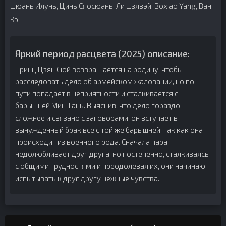
Цюань Илунь, Цинь Сяосюань, Ли Цзявэй, Boxiao Yang, Ван
Кэ
Яркий период расцвета (2025) описание:
Принц Цзян Сюй возвращается на родину, чтобы
расследовать дело об армейском жаловании, но по
пути попадает в неприятности и сталкивается с
барышней Мин Тань. Выяснив, что дело гораздо
сложнее и связано с заговорами, он вступает в
вынужденный брак все с той же барышней, так как она
происходит из военного рода. Сначала пара
недолюбливает друг друга, но постепенно, сталкиваясь
с общими трудностями и преодолевая их, они начинают
испытывать к друг другу нежные чувства.