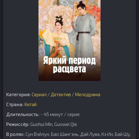
Категория:
Сериал
/
Детектив
/
Мелодрама
Страна:
Китай
Длительность:
~ 45 минут / серия
Режиссёр:
Guohui Min, Guowei Qie
В ролях:
Сун Вэйлун, Бао Шангэнь, Дай Лува, Кэ Ин, Бай Шу,