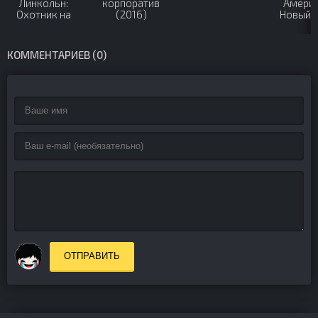
Линкольн:
корпоратив
Америк
Охотник на
(2016)
Новый 
вампиров
(2025
(2012)
КОММЕНТАРИЕВ (0)
ОТПРАВИТЬ