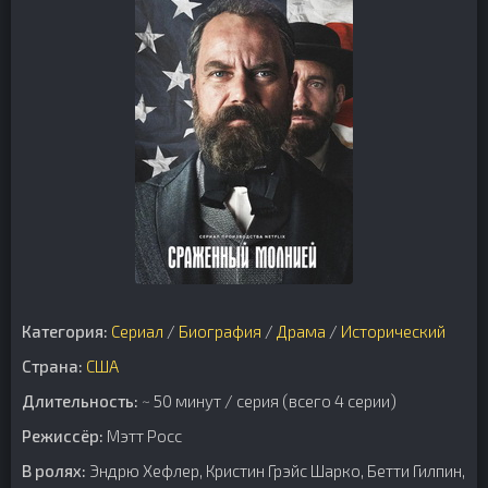
Категория:
Сериал
/
Биография
/
Драма
/
Исторический
Страна:
США
Длительность:
~ 50 минут / серия (всего 4 серии)
Режиссёр:
Мэтт Росс
В ролях:
Эндрю Хефлер, Кристин Грэйс Шарко, Бетти Гилпин,