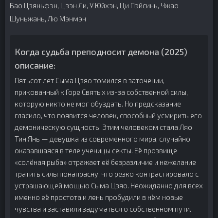
Бао Цзяньфэн, Цзэн Ли, У Юйхэн, Ци Пэйсинь, Чжао
Шуньжань, Лю Мэнмэн
Когда судьба преподносит демона (2025)
описание:
Пятьсот лет Сыма Цзяо томился в заточении,
прикованный к Горе Святых из-за собственной силы,
которую никто не мог обуздать. Но предсказание
гласило, что появится человек, способный усмирить его
демоническую сущность. Этим человеком стала Ляо
Тин Янь — девушка из современного мира, случайно
оказавшаяся в теле ученицы секты. Её прозвище
«солёная рыба» отражает её безразличие и нежелание
тратить силы понапрасну, что резко контрастировало с
устрашающей мощью Сыма Цзяо. Неожиданно для всех
именно её простота и лень пробудили в нём новые
чувства и заставили задуматься о собственном пути.