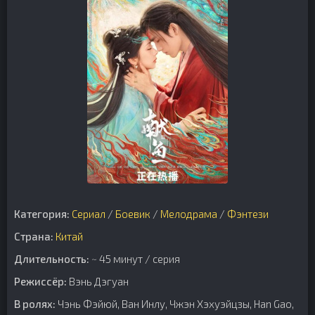
Категория:
Сериал
/
Боевик
/
Мелодрама
/
Фэнтези
Страна:
Китай
Длительность:
~ 45 минут / серия
Режиссёр:
Вэнь Дэгуан
В ролях:
Чэнь Фэйюй, Ван Инлу, Чжэн Хэхуэйцзы, Han Gao,