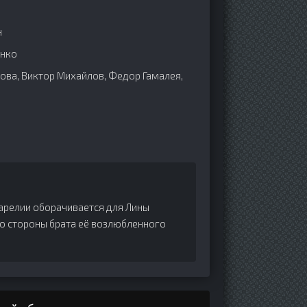
н
енко
ва, Виктор Михайлов, Федор Гамалея,
арелии оборачивается для Лины
о стороны брата её возлюбленного