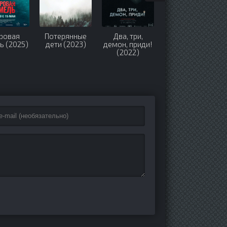
ровая
Потерянные
Два, три,
Пленница
ь (2025)
дети (2023)
демон, приди!
любви (2022)
(2022)