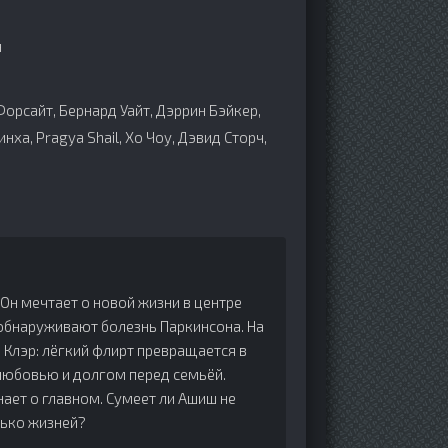
н
Форсайт, Бернард Уайт, Дэррин Бэйкер,
нха, Pragya Shail, Хо Чоу, Дэвид Сторч,
Он мечтает о новой жизни в центре
а обнаруживают болезнь Паркинсона. На
 Клэр: лёгкий флирт превращается в
 любовью и долгом перед семьёй.
нает о главном. Сумеет ли Ашиш не
лько жизней?