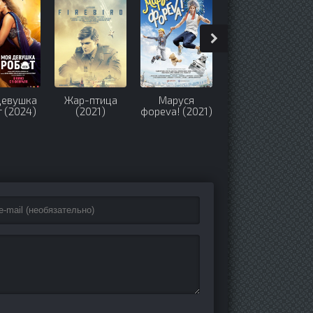
девушка
Жар-птица
Маруся
Право на лево
 (2024)
(2021)
фореva! (2021)
(2024)