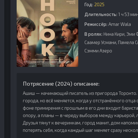
Год:
2025
Длительность:
1 ч 53 ми
Режиссёр:
Amar Wala
В ролях:
Нина Кири, Эми 
Саамер Усмани, Памела Си
Сэмми Азеро
Потрясение (2024) описание:
Ашиш — начинающий писатель из пригорода Торонто. 
города, но всё меняется, когда у отстранённого отц
фоне примирения с прошлым в его дни входит бариста
опору, а планы — в череду выборов между карьерой,
Друзья тянут к вечеринкам, город манит, дом напоми
потерять себя, когда каждый шаг меняет сразу неско