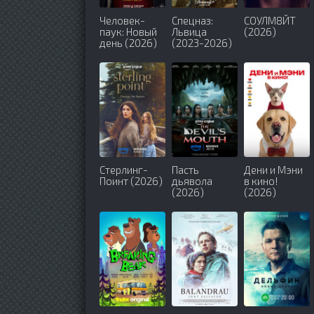
Человек-
Спецназ:
СОУЛМ8ЙТ
паук: Новый
Львица
(2026)
день (2026)
(2023-2026)
Стерлинг-
Пасть
Дени и Мэни
Поинт (2026)
дьявола
в кино!
(2026)
(2026)