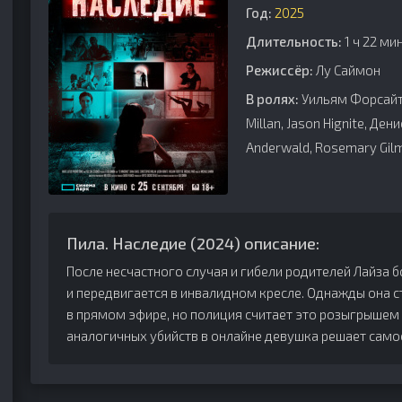
Год:
2025
Длительность:
1 ч 22 ми
Режиссёр:
Лу Саймон
В ролях:
Уильям Форсайт, 
Millan, Jason Hignite, Ден
Anderwald, Rosemary Gil
Пила. Наследие (2024) описание:
После несчастного случая и гибели родителей Лайза 
и передвигается в инвалидном кресле. Однажды она 
в прямом эфире, но полиция считает это розыгрышем и
аналогичных убийств в онлайне девушка решает само