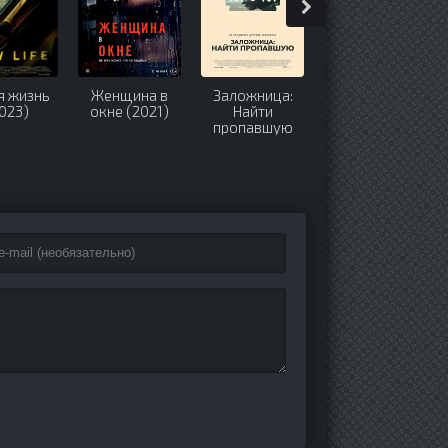
я жизнь
Женщина в
Заложница:
После потопа
023)
окне (2021)
Найти
(2024-2026)
пропавшую
(2021)