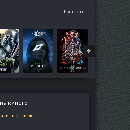
Контакты
 на киного
риминал
/
Триллер