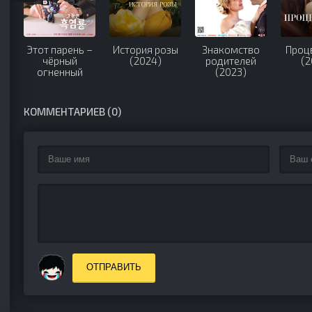
Этот парень –
История розы
Знакомство
Проц
чёрный
(2024)
родителей
(2
огненный
(2023)
дракон (2025)
КОММЕНТАРИЕВ (0)
ОТПРАВИТЬ