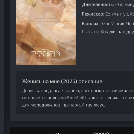
Длительность:
~ 60 мину
Режиссёр:
Сон Хён-ук, Х
В ролях:
Чхве У-щик, Чон
Сыль-ги, Хо Джи-на и дру
Женись на мне (2025) описание:
Девушка предлагает парню, с которым познакомилась 
он является полным тёзкой её бывшего жениха, а они
для молодожёнов - шикарный таунхаус.