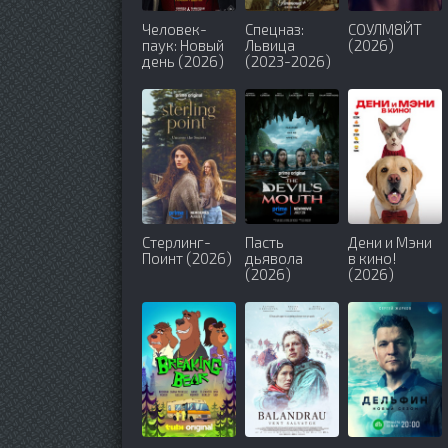
Человек-
Спецназ:
СОУЛМ8ЙТ
паук: Новый
Львица
(2026)
день (2026)
(2023-2026)
Стерлинг-
Пасть
Дени и Мэни
Поинт (2026)
дьявола
в кино!
(2026)
(2026)