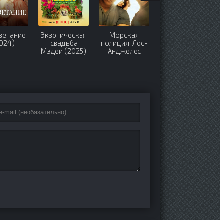
ветание
Экзотическая
Морская
Шафер
024)
свадьба
полиция: Лос-
напрокат
Мэдеи (2025)
Анджелес
(2015)
(2009-2023)