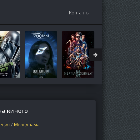
Контакты
на киного
едия
/
Мелодрама