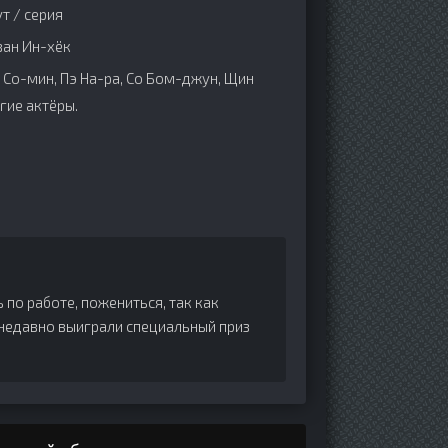
т / серия
ван Ин-хёк
 Со-мин, Пэ На-ра, Со Бом-джун, Щин
гие актёры.
по работе, пожениться, так как
 недавно выиграли специальный приз