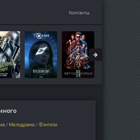
Контакты
киного
ма
/
Мелодрама
/
Фэнтези