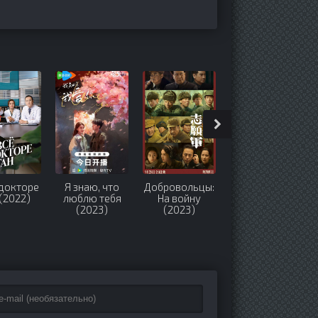
 докторе
Я знаю, что
Добровольцы:
Легенда о
(2022)
люблю тебя
На войну
героях (2024)
(2023)
(2023)