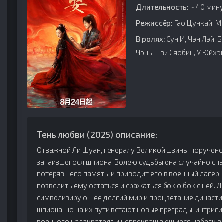
Длительность:
~ 40 мину
Режиссёр:
Гао Цункай, М
В ролях:
Сун И, Чэн Лэй, 
Чэнь, Цзи Сяобин, У Юйх
Тень любви (2025) описание:
Отважной Ли Шуан, генералу Великой Цзинь, поручено
затаившегося шпиона. Волею судьбы она случайно сп
потерявшего память, и приводит его в военный лагер
позволить ему остаться и сражаться бок о бок с ней. 
символизирующее долгий мир и процветание династи
шпиона, но на их пути встают новые преграды: интри
военного надзирателя и непрекращающиеся набеги в