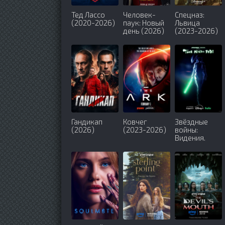
Тед Лассо
Человек-
Спецназ:
(2020-2026)
паук: Новый
Львица
день (2026)
(2023-2026)
Гандикап
Ковчег
Звёздные
(2026)
(2023-2026)
войны:
Видения.
Девятый
джедай
(2026)