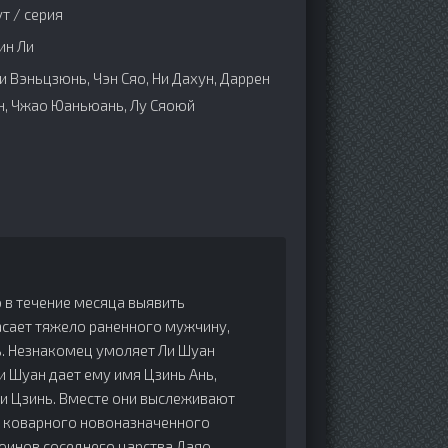
т / серия
ин Ли
Би Вэньцзюнь, Чэн Сяо, Ни Дахун, Даррен
эн, Чжао Юаньюань, Лу Сяоюй
 в течение месяца выявить
асает тяжело раненного мужчину,
ь. Незнакомец умоляет Ли Шуан
Ли Шуан дает ему имя Цзинь Ань,
и Цзинь. Вместе они выслеживают
ги коварного новоназначенного
оинов соседнего царства Даяо.