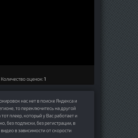
. Количество оценок:
1
локировок нас нет в поиске Яндекса и
егионе, то переключитесь на другой
 тот плеер, который у Вас работает и
но, без подписки, без регистрации, в
 видео в зависимости от скорости