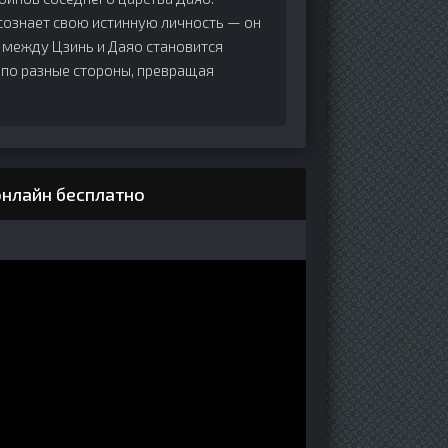
сознает свою истинную личность — он
 между Цзинь и Даяо становится
е по разные стороны, превращая
онлайн бесплатно