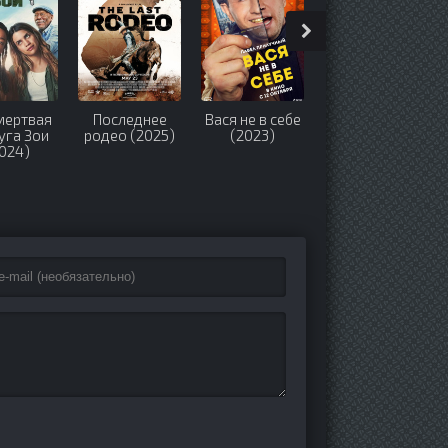
мертвая
Последнее
Вася не в себе
Сверхъестественн
уга Зои
родео (2025)
(2023)
Разлом
024)
времени
(2024)