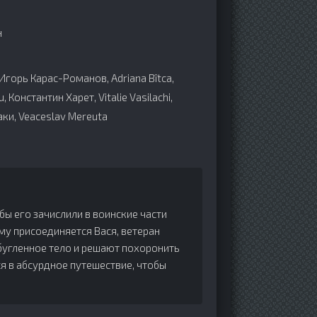
н
Игорь Карас-Романов, Adriana Bîtca,
, Константин Харет, Vitalie Vasilachi,
аки, Veaceslav Mereuta
бы его зачислили в воинские части
ему присоединяется Вася, ветеран
обугленное тело и решают похоронить
ся в абсурдное путешествие, чтобы