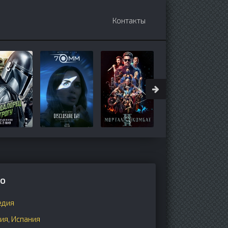
Контакты
го
едия
ия
,
Испания