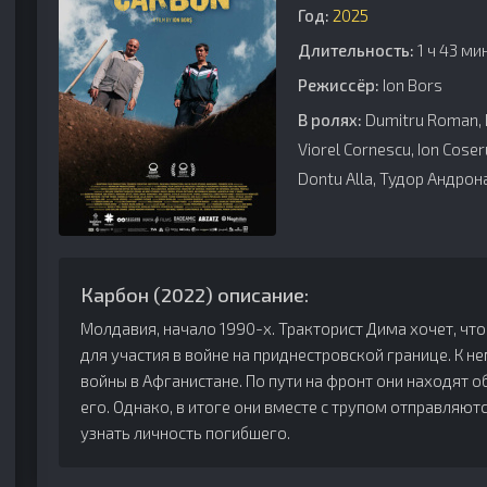
Год:
2025
Длительность:
1 ч 43 ми
Режиссёр:
Ion Bors
В ролях:
Dumitru Roman, 
Viorel Cornescu, Ion Coseru
Dontu Alla, Тудор Андрон
Карбон (2022) описание:
Молдавия, начало 1990-х. Тракторист Дима хочет, что
для участия в войне на приднестровской границе. К н
войны в Афганистане. По пути на фронт они находят 
его. Однако, в итоге они вместе с трупом отправляют
узнать личность погибшего.