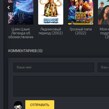
Цзян Цзыя:
Ледниковый
Грозный папа
Моя 
Легенда об
период (2002)
(2022)
подр
обожествлении
(2
(2020)
КОММЕНТАРИЕВ (0)
ОТПРАВИТЬ