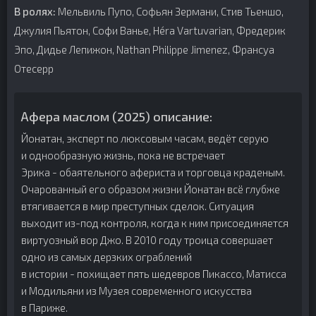
В ролях:
Мельвиль Пупо, Софьян Зермани, Стив Тьеншо,
Джулия Пьятон, Софи Ванье, Héra Vartuvarian, Фредерик
Эпо, Дидье Лепижон, Nathan Philippe Jimenez, Франсуа
Отесерр
Афера маслом (2025) описание:
Йонатан, эксперт по люксовым часам, ведёт серую
и однообразную жизнь, пока не встречает
Эрика - обаятельного афериста и торговца краденым.
Очарованный его образом жизни Йонатан всё глубже
втягивается в мир преступных сделок. Ситуация
выходит из-под контроля, когда к ним присоединяется
виртуозный вор Джо. В 2010 году троица совершает
одно из самых дерзких ограблений
в истории - похищает пять шедевров Пикассо, Матисса
и Модильяни из Музея современного искусства
в Париже.