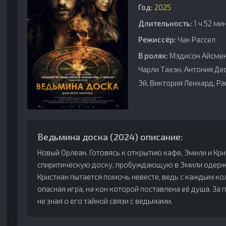
Год:
2025
Длительность:
1 ч 52 ми
Режиссёр:
Чак Рассел
В ролях:
Мэдисон Айсмен
Чарли Тахэн, Антония Де
Эй, Виктория Ленхард, Ра
Ведьмина доска (2024) описание:
Новый Орлеан. Готовясь к открытию кафе, Эмили и Кр
спиритическую доску, пробуждающую в Эмили одерж
Кристиан пытается помочь невесте, ведь с каждым к
опасная игра, на кон которой поставлена её душа. З
не зная о его тайной связи с ведьмами.