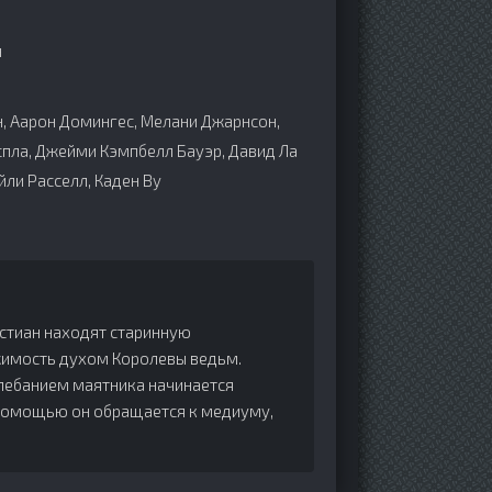
н
, Аарон Домингес, Мелани Джарнсон,
спла, Джейми Кэмпбелл Бауэр, Давид Ла
йли Расселл, Каден Ву
истиан находят старинную
имость духом Королевы ведьм.
олебанием маятника начинается
а помощью он обращается к медиуму,