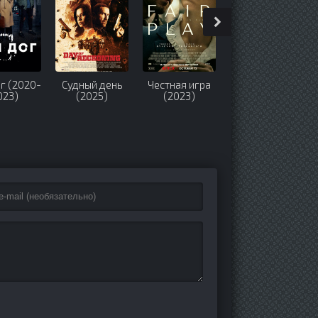
г (2020-
Судный день
Честная игра
Материнский
023)
(2025)
(2023)
инстинкт
(2024)