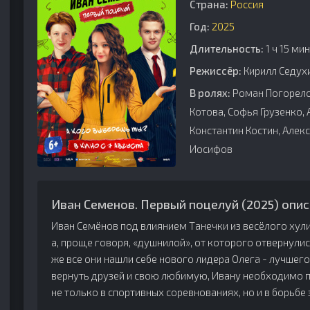
Страна:
Россия
Год:
2025
Длительность:
1 ч 15 мин
Режиссёр:
Кирилл Седух
В ролях:
Роман Погорелов
Котова, Софья Грузенко,
Константин Костин, Алек
Иосифов
Иван Семенов. Первый поцелуй (2025) опис
Иван Семёнов под влиянием Танечки из весёлого хул
а, проще говоря, «душнилой», от которого отвернулис
же все они нашли себе нового лидера Олега - лучшего
вернуть друзей и свою любимую, Ивану необходимо 
не только в спортивных соревнованиях, но и в борьбе 