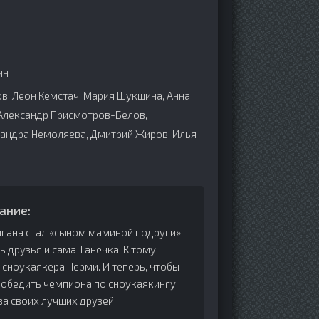
ин
, Леон Кемстач, Мария Шукшина, Анна
 Александр Присмотров-Белов,
сандра Немоляева, Дмитрий Жиров, Илья
ание:
игана стал «сыном маминой подруги»,
ь друзья и сама Танечка. К тому
 сноукаякера Перми. И теперь, чтобы
победить чемпиона по сноукаякингу
за своих лучших друзей.