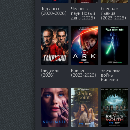
Тед Лассо
Человек-
Спецназ:
(2020-2026)
паук: Новый
Львица
день (2026)
(2023-2026)
Гандикап
Ковчег
Звёздные
(2026)
(2023-2026)
войны:
Видения.
Девятый
джедай
(2026)