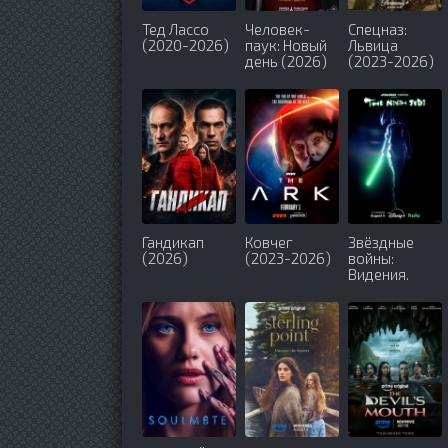
Тед Лассо
Человек-
Спецназ:
(2020-2026)
паук: Новый
Львица
день (2026)
(2023-2026)
Гандикап
Ковчег
Звёздные
(2026)
(2023-2026)
войны:
Видения.
Девятый
джедай
(2026)