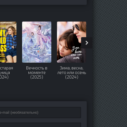
старая
Вечность в
Зима, весна,
Затерянное
дница
моменте
лето или осень
место (2024)
024)
(2025)
(2024)