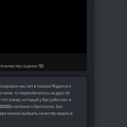
 Количество оценок:
55
локировок нас нет в поиске Яндекса и
егионе, то переключитесь на другой
 тот плеер, который у Вас работает и
2026)
» на Киного бесплатно, без
леере можно выбрать качество видео в