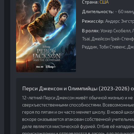
Страна:
США
Длительность:
~ 60 мину
Режиссёр:
Андерс Энгст
В ролях:
Уокер Скобелл, 
Tsai, Джейсон Грей-Стенф
Реддик, Тоби Стивенс, Д
Перси Джексон и Олимпийцы (2023-2026) о
12-летний Перси Джексон живёт обычной жизнью и не 
сверхъестественными способностями. Всевозможные 
героя по пятам и он часто меняет школу. В новой шко
вскоре оказывается атакован собственной учительни
деле является мистической фурией. Отбив её нападен
происхождении и отправляется в лагерь для полукров