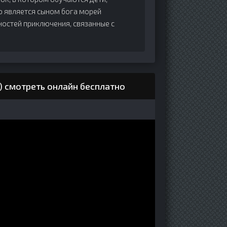
то является сыном бога морей
ностей приключения, связанные с
 смотреть онлайн бесплатно