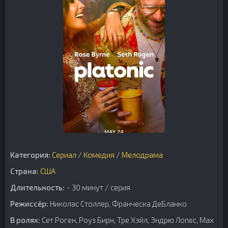
Категория:
Сериал
/
Комедия
/
Мелодрама
Страна:
США
Длительность:
~ 30 минут / серия
Режиссёр:
Николас Столлер, Франческа ДеБланко
В ролях:
Сет Роген, Роуз Бирн, Тре Хэйл, Эндрю Лопес, Max